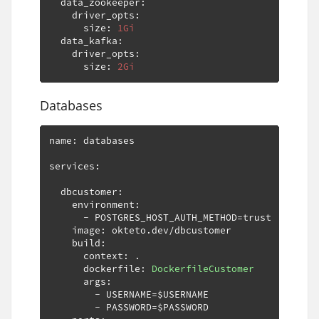
  data_zookeeper
:
    driver_opts
:
      size
:
1Gi
  data_kafka
:
    driver_opts
:
      size
:
2Gi
Databases
name
:
 databases

services
:
  dbcustomer
:
    environment
:
-
 POSTGRES_HOST_AUTH_METHOD
=
trust

    image
:
 okteto
.
dev
/
dbcustomer

    build
:
      context
:
.
      dockerfile
:
DockerfileCustomer
      args
:
-
 USERNAME
=
$USERNAME

-
 PASSWORD
=
$PASSWORD
