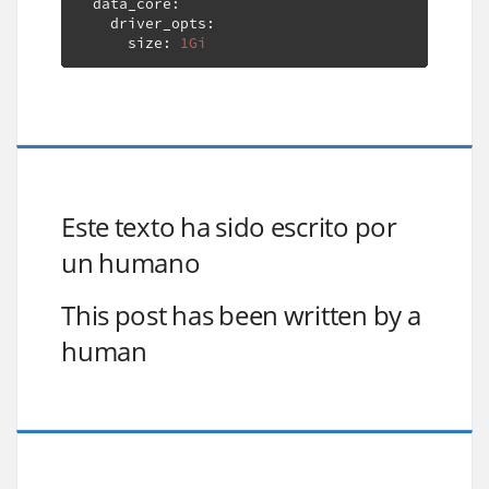
  data_core
:
    driver_opts
:
      size
:
1Gi
Este texto ha sido escrito por
un humano
This post has been written by a
human