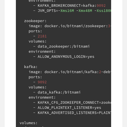
    environment
:
-
 KAFKA_BROKERCONNECT
=
kafka
:
9092
-
 JVM_OPTS
=-
Xms16M
-
Xmx48M
-
Xss180K
-
XX
:-
  zookeeper
:
    image
:
 docker
.
io
/
bitnami
/
zookeeper
:
3
-
debian
    ports
:
-
2181
    volumes
:
-
 data_zookeeper
:/
bitnami

    environment
:
-
 ALLOW_ANONYMOUS_LOGIN
=
yes

  kafka
:
    image
:
 docker
.
io
/
bitnami
/
kafka
:
2
-
debian
-
10
    ports
:
-
9092
    volumes
:
-
 data_kafka
:/
bitnami

    environment
:
-
 KAFKA_CFG_ZOOKEEPER_CONNECT
=
zookeeper
:
2
-
 ALLOW_PLAINTEXT_LISTENER
=
yes

-
 KAFKA_ADVERTISED_LISTENERS
=
PLAINTEXT
:
//
volumes
: