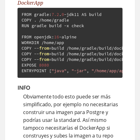
DockerApp
FROM gradle
:
7.2
.
0
-
jdk11 AS build

COPY 
.
/
home
/
gradle

RUN gradle build 
-
x check

FROM openjdk
:
16
-
alpine

WORKDIR 
/
home
/
app

COPY 
--
from
=
build 
/
home
/
gradle
/
build
/
docker
/
lay
COPY 
--
from
=
build 
/
home
/
gradle
/
build
/
docker
/
lay
COPY 
--
from
=
build 
/
home
/
gradle
/
build
/
docker
/
lay
EXPOSE 
8080
ENTRYPOINT 
[
"java"
,
"-jar"
,
"/home/app/applicat
INFO
Obviamente todo esto puede ser más
simplificado, por ejemplo no necesitarias
construir una imagen para Postgre y
podrías usar la standard. Así mismo
tampoco necesitarías el DockerApp si
construyes y subes la imagen a tu repo