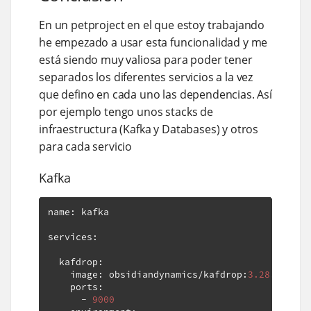
En un petproject en el que estoy trabajando
he empezado a usar esta funcionalidad y me
está siendo muy valiosa para poder tener
separados los diferentes servicios a la vez
que defino en cada uno las dependencias. Así
por ejemplo tengo unos stacks de
infraestructura (Kafka y Databases) y otros
para cada servicio
Kafka
name
:
 kafka

services
:
  kafdrop
:
    image
:
 obsidiandynamics
/
kafdrop
:
3.28
.
0
-
SNAP
    ports
:
-
9000