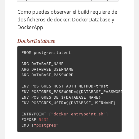
Como puedes observar el build requiere de
dos ficheros de docker: DockerDatabase y
DockerApp
DockerDatabase
FROM postgres
:
latest

ARG DATABASE_NAME

ARG DATABASE_USERNAME

ARG DATABASE_PASSWORD

ENV POSTGRES_HOST_AUTH_METHOD
=
trust

ENV POSTGRES_PASSWORD
=
$
{
DATABASE_PASSWORD
}
ENV POSTGRES_DB
=
$
{
DATABASE_NAME
}
ENV POSTGRES_USER
=
$
{
DATABASE_USERNAME
}
ENTRYPOINT 
[
"docker-entrypoint.sh"
]
EXPOSE 
5432
CMD 
[
"postgres"
]