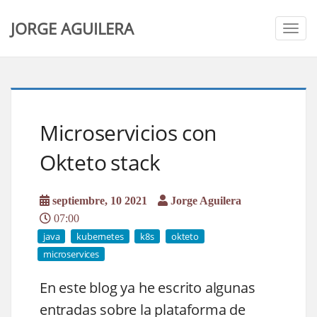
JORGE AGUILERA
Togg
navig
Microservicios con
Okteto stack
septiembre, 10 2021
Jorge Aguilera
07:00
java
kubernetes
k8s
okteto
microservices
En este blog ya he escrito algunas
entradas sobre la plataforma de