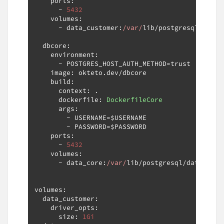
    ports
:
-
5432
    volumes
:
-
 data_customer
:
/var/
lib
/
postgresql
/
data
/
  dbcore
:
    environment
:
-
 POSTGRES_HOST_AUTH_METHOD
=
trust

    image
:
 okteto
.
dev
/
dbcore

    build
:
      context
:
.
      dockerfile
:
DockerfileCore
      args
:
-
 USERNAME
=
$USERNAME

-
 PASSWORD
=
$PASSWORD

    ports
:
-
5432
    volumes
:
-
 data_core
:
/var/
lib
/
postgresql
/
data
/
volumes
:
  data_customer
:
    driver_opts
:
      size
:
1Gi