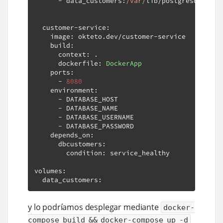
-
 data_customers
:
/var/
lib
/
postgresql
/
data
  customer
-
service
:
    image
:
 okteto
.
dev
/
customer
-
service

    build
:
      context
:
.
      dockerfile
:
DockerApp
    ports
:
-
8080
    environment
:
-
 DATABASE_HOST

-
 DATABASE_NAME

-
 DATABASE_USERNAME

-
 DATABASE_PASSWORD

    depends_on
:
      dbcustomers
:
        condition
:
 service_healthy

volumes
:
  data_customers
:
y lo podríamos desplegar mediante
docker-
compose build && docker-compose up -d