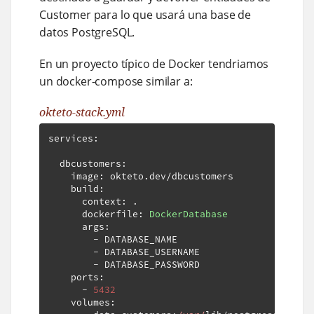
Customer para lo que usará una base de
datos PostgreSQL.
En un proyecto típico de Docker tendriamos
un docker-compose similar a:
okteto-stack.yml
services
:
  dbcustomers
:
    image
:
 okteto
.
dev
/
dbcustomers

    build
:
      context
:
.
      dockerfile
:
DockerDatabase
      args
:
-
 DATABASE_NAME

-
 DATABASE_USERNAME

-
 DATABASE_PASSWORD

    ports
:
-
5432
    volumes
: