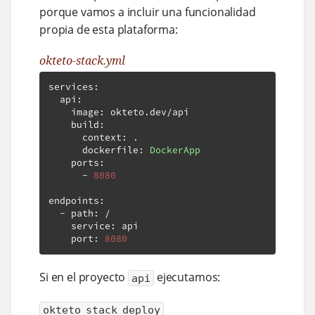
porque vamos a incluir una funcionalidad
propia de esta plataforma:
okteto-stack.yml
services
:
  api
:
    image
:
 okteto
.
dev
/
api

    build
:
      context
:
.
      dockerfile
:
DockerApp
    ports
:
-
8080
endpoints
:
-
 path
:
/
    service
:
 api

    port
:
8080
Si en el proyecto
ejecutamos:
api
okteto stack deploy