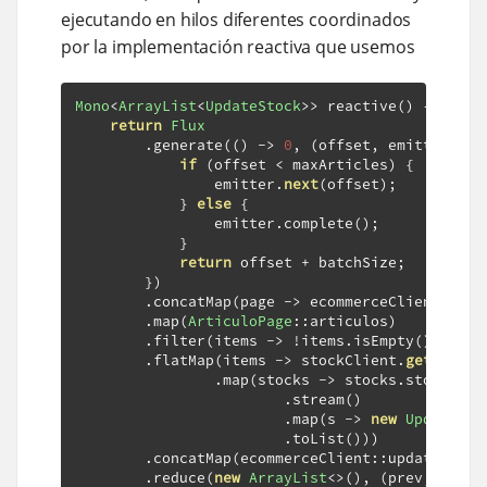
ejecutando en hilos diferentes coordinados
por la implementación reactiva que usemos
Mono
<
ArrayList
<
UpdateStock
>>
 reactive
()
{
return
Flux
.
generate
(()
->
0
,
(
offset
,
 emitter
)
->
if
(
offset 
<
 maxArticles
)
{
                emitter
.
next
(
offset
);
}
else
{
                emitter
.
complete
();
}
return
 offset 
+
 batchSize
;
})
.
concatMap
(
page 
->
 ecommerceClient
.
get
(
.
map
(
ArticuloPage
::
articulos
)
.
filter
(
items 
->
!
items
.
isEmpty
())
.
flatMap
(
items 
->
 stockClient
.
get
(
items
.
map
(
stocks 
->
 stocks
.
stocks
()
.
stream
()
.
map
(
s 
->
new
UpdateSto
.
toList
()))
.
concatMap
(
ecommerceClient
::
update
)
.
reduce
(
new
ArrayList
<>(),
(
prev
,
 items