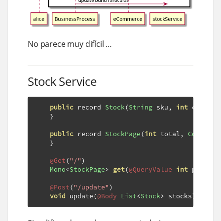
No parece muy difícil …​
Stock Service
public
 record 
Stock
(
String
 sku
,
int
 cantida
}
public
 record 
StockPage
(
int
 total
,
Collecti
}
@Get
(
"/"
)
Mono
<
StockPage
>
get
(
@QueryValue
int
 page
)
@Post
(
"/update"
)
void
 update
(
@Body
List
<
Stock
>
 stocks
)