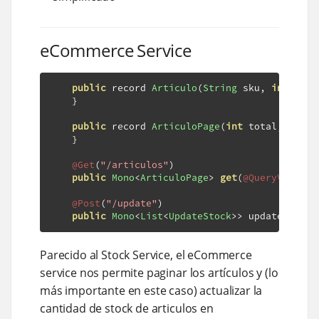
eCommerce Service
public
 record 
Articulo
(
String
 sku
,
int
 cant
}
public
 record 
ArticuloPage
(
int
 total
,
Colle
}
@Get
(
"/articulos"
)
public
Mono
<
ArticuloPage
>
get
(
@QueryValue
i
@Post
(
"/update"
)
public
Mono
<
List
<
UpdateStock
>>
 update
(
@Body
Parecido al Stock Service, el eCommerce
service nos permite paginar los artículos y (lo
más importante en este caso) actualizar la
cantidad de stock de articulos en