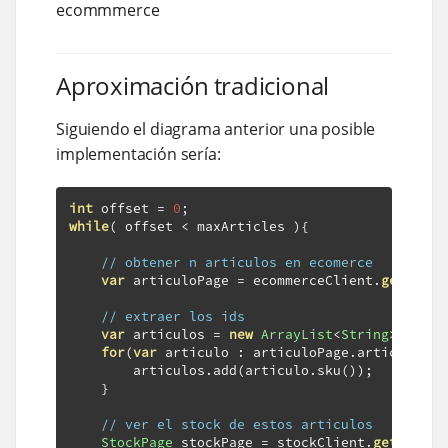
ecommmerce
Aproximación tradicional
Siguiendo el diagrama anterior una posible
implementación sería:
int
 offset 
=
0
;
while
(
 offset 
<
 maxArticles 
){
// obtener n articulos en ecomerce
var
 articuloPage 
=
 ecommerceClient
.
get
(
offs
// extraer los ids
var
 articulos 
=
new
ArrayList
<
String
>();
for
(
var
 articulo 
:
 articuloPage
.
articulos
()
        articulos
.
add
(
articulo
.
sku
());
}
// ver el stock de estos articulos
StockPage
 stockPage 
=
 stockClient
.
get
(
Stri