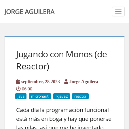
JORGE AGUILERA
Togg
navig
Jugando con Monos (de
Reactor)
septiembre, 28 2023
Jorge Aguilera
06:00
java
micronaut
rxjava2
reactor
Cada día la programación funcional
está más en boga y hay que ponerse
las pilas, así que me he inventado