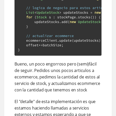
// logica de negocio para estos articulos
List
<
UpdateStock
>
 updateStocks 
=
new
ArrayL
for
(
Stock
 s 
:
 stockPage
.
stocks
())
{
        updateStocks
.
add
(
new
UpdateStock
(
s
.
sku
(
}
// actualizar ecommerce
    ecommerceClient
.
update
(
updateStocks
).
block
(
    offset
+=
batchSize
;
}
Bueno, un poco engorroso pero (semi)fácil
de seguir. Pedidos unos pocos articulos a
ecommerce, pedimos la cantidad de estos al
servicio de stock, y actualizamos ecommerce
con la cantidad que tenemos en stock
El "detalle" de esta implementación es que
estamos haciendo llamadas a servicios
externos y estamos esperando a que se