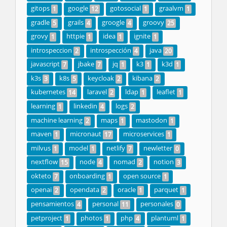
gitops
google
gotosocial
graalvm
1
12
1
1
gradle
grails
groogle
groovy
5
4
4
25
grovy
httpie
idea
ignite
1
1
1
1
introspeccion
introspección
java
2
4
20
javascript
jbake
jq
k3
k3d
7
7
1
1
1
k3s
k8s
keycloak
kibana
3
5
2
2
kubernetes
laravel
ldap
leaflet
14
2
1
1
learning
linkedin
logs
1
4
2
machine learning
maps
mastodon
2
1
1
maven
micronaut
microservices
1
17
1
milvus
model
netlify
newletter
1
1
7
0
nextflow
node
nomad
notion
15
4
2
3
okteto
onboarding
open source
7
1
1
openai
opendata
oracle
parquet
2
2
1
1
pensamientos
personal
personales
4
11
0
petproject
photos
php
plantuml
1
1
4
1