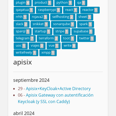
plugin
product
python
qa
4
1
1
1
qaqatua
raspberrypi
react
reactor
1
1
1
1
rrhh
rxjava2
selfhosting
sheet
1
5
2
1
slack
snikket
sonarqube
spark
2
1
1
1
sparql
startup
stripe
supabase
1
1
1
1
telegram
terraform
toot
twitter
7
2
1
1
uoc
viajes
vue
write
1
0
1
8
writefreely
xmpp
1
1
apisix
septiembre 2024
29 -
Apisix+KeyCloak+Active Directory
06 -
Apisix Gateway con autentificación
Keycloak (y SSL con Caddy)
abril 2024